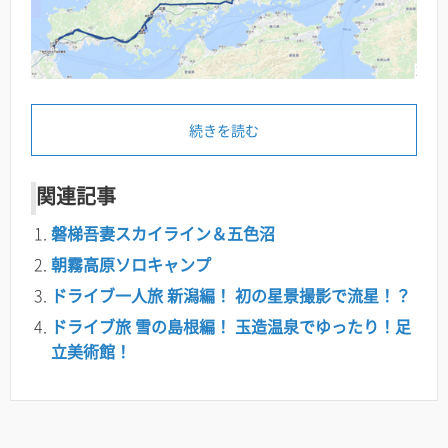
続きを読む
関連記事
磐梯吾妻スカイライン＆五色沼
朝霧高原ソロキャンプ
ドライブ一人旅 新潟編！ 初の星景撮影で流星！？
ドライブ旅 雪の島根編！ 玉造温泉でゆったり！足
立美術館！