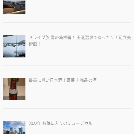
ドライブ旅 雪の島根編！ 玉造温泉でゆったり！足立美
術館！
最高に旨い日本酒！蓬莱 非売品の酒
2022年 お気に入りのミュージカル