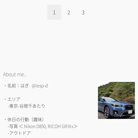
1
2
3
About me..
・名前：はぎ
@lesp-d
・エリア
-東京-谷根千あたり
・休日の行動（趣味）
-写真 ＜
Nikon D850
,
RICOH GRⅢx
＞
-アウトドア