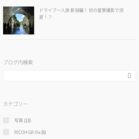
ドライブ一人旅 新潟編！ 初の星景撮影で流
星！？
ブログ内検索

カテゴリー
写真
(13)
RICOH GR IIIx
(6)