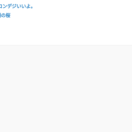
、コンデジいいよ。
ヶ淵の桜