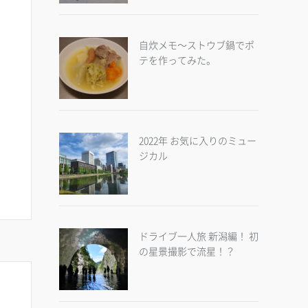
自炊メモ～ストウブ鍋でポ
テを作ってみた。
2022年 お気に入りのミュー
ジカル
ドライブ一人旅 新潟編！ 初
の星景撮影で流星！？