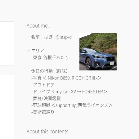
About me..
・名前：はぎ
@lesp-d
・エリア
-東京-谷根千あたり
・休日の行動（趣味）
-写真 ＜
Nikon D850
,
RICOH GRⅢx
＞
-アウトドア
-ドライブ ＜my car: XV → FORESTER＞
-舞台/映画鑑賞
-野球観戦 ＜supporting:西武ライオンズ＞
-美術館巡り
About this contents..