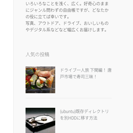
いろいろなことを浅く、広く。好奇心のまま
にジャンル問わずの自由帳ですが、どなたか
の役に立てば幸いです。
写真、アウトドア、ドライブ、おいしいもの
やデジタル系などなど幅広くお届けします。
人気の投稿
ドライブ一人旅 下関編！ 唐
戸市場で寿司三昧！
(ubuntu)既存ディレクトリ
を別HDDに移す方法