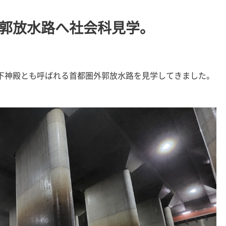
郭放水路へ社会科見学。
下神殿とも呼ばれる首都圏外郭放水路を見学してきました。