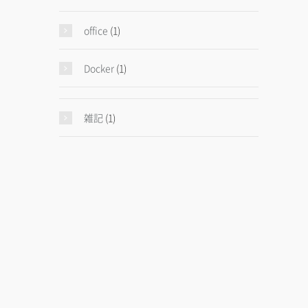
office
(1)
Docker
(1)
雑記
(1)