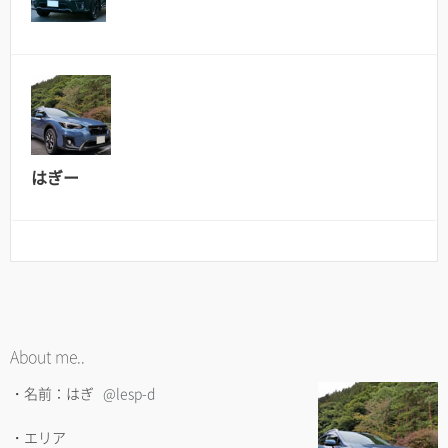
はぎー
About me..
・名前：はぎ
@lesp-d
・エリア