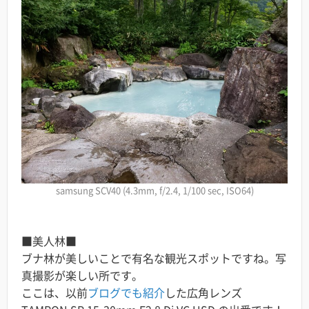
samsung SCV40 (4.3mm, f/2.4, 1/100 sec, ISO64)
■美人林■
ブナ林が美しいことで有名な観光スポットですね。写
真撮影が楽しい所です。
ここは、以前
ブログでも紹介
した広角レンズ