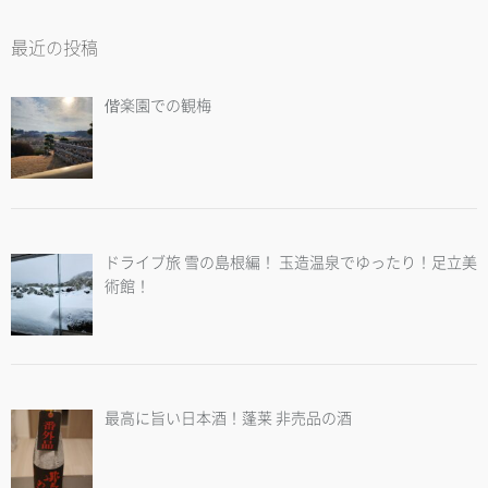
最近の投稿
偕楽園での観梅
ドライブ旅 雪の島根編！ 玉造温泉でゆったり！足立美
術館！
最高に旨い日本酒！蓬莱 非売品の酒