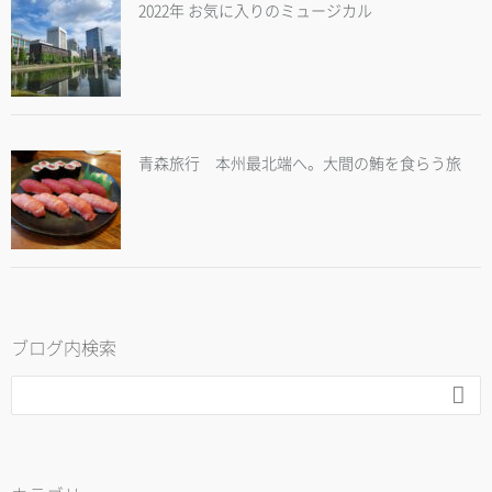
2022年 お気に入りのミュージカル
青森旅行 本州最北端へ。大間の鮪を食らう旅
ブログ内検索
