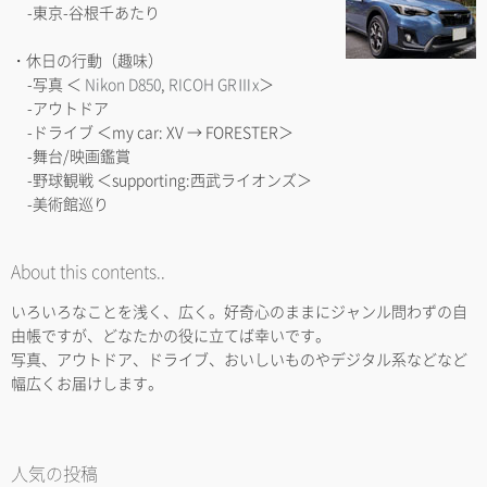
-東京-谷根千あたり
・休日の行動（趣味）
-写真 ＜
Nikon D850
,
RICOH GRⅢx
＞
-アウトドア
-ドライブ ＜my car: XV → FORESTER＞
-舞台/映画鑑賞
-野球観戦 ＜supporting:西武ライオンズ＞
-美術館巡り
About this contents..
いろいろなことを浅く、広く。好奇心のままにジャンル問わずの自
由帳ですが、どなたかの役に立てば幸いです。
写真、アウトドア、ドライブ、おいしいものやデジタル系などなど
幅広くお届けします。
人気の投稿