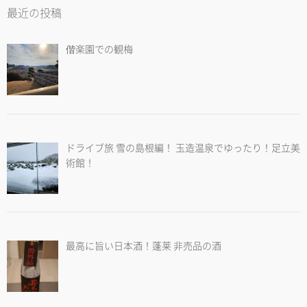
最近の投稿
偕楽園での観梅
ドライブ旅 雪の島根編！ 玉造温泉でゆったり！足立美
術館！
最高に旨い日本酒！蓬莱 非売品の酒