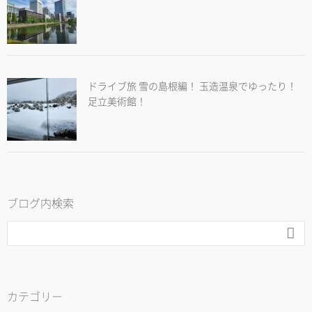
ドライブ旅 雪の島根編！ 玉造温泉でゆったり！
足立美術館！
ブログ内検索

カテゴリー