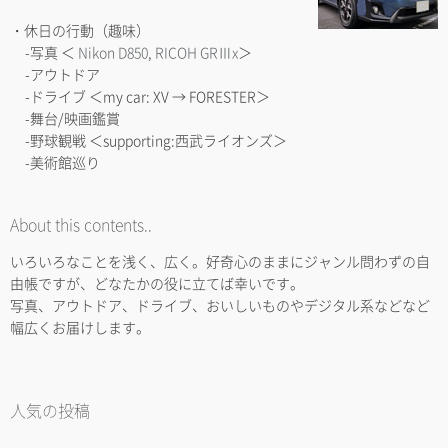
・休日の行動（趣味）
-写真 ＜
Nikon D850
,
RICOH GRⅢx
＞
-アウトドア
-ドライブ ＜my car: XV → FORESTER＞
-舞台/映画鑑賞
-野球観戦 ＜supporting:西武ライオンズ＞
-美術館巡り
About this contents..
いろいろなことを浅く、広く。好奇心のままにジャンル問わずの自
由帳ですが、どなたかの役に立てば幸いです。
写真、アウトドア、ドライブ、おいしいものやデジタル系などなど
幅広くお届けします。
人気の投稿