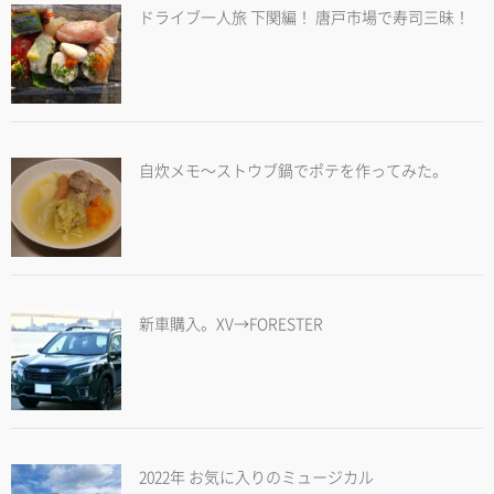
ドライブ一人旅 下関編！ 唐戸市場で寿司三昧！
自炊メモ～ストウブ鍋でポテを作ってみた。
新車購入。XV→FORESTER
2022年 お気に入りのミュージカル