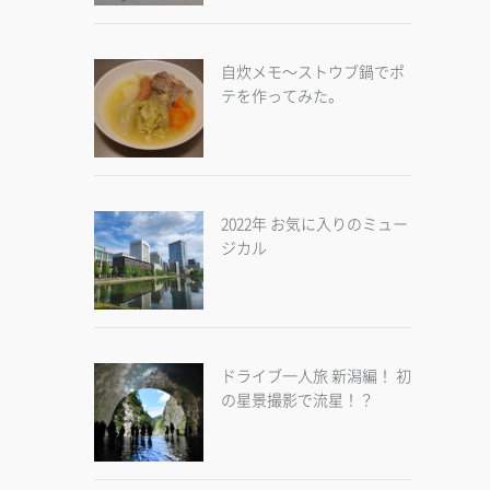
自炊メモ～ストウブ鍋でポ
テを作ってみた。
2022年 お気に入りのミュー
ジカル
ドライブ一人旅 新潟編！ 初
の星景撮影で流星！？