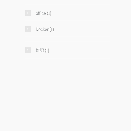
office
(1)
Docker
(1)
雑記
(1)