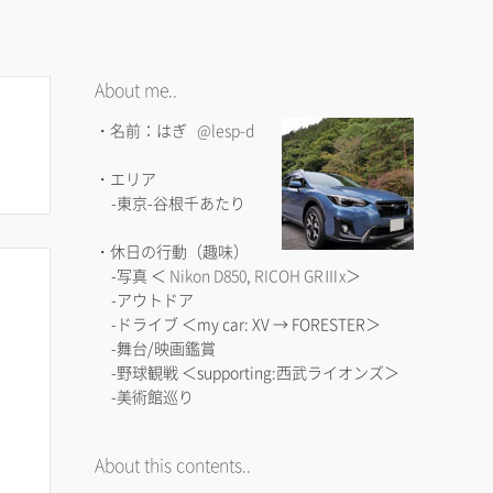
About me..
・名前：はぎ
@lesp-d
・エリア
-東京-谷根千あたり
・休日の行動（趣味）
-写真 ＜
Nikon D850
,
RICOH GRⅢx
＞
-アウトドア
-ドライブ ＜my car: XV → FORESTER＞
-舞台/映画鑑賞
-野球観戦 ＜supporting:西武ライオンズ＞
-美術館巡り
About this contents..