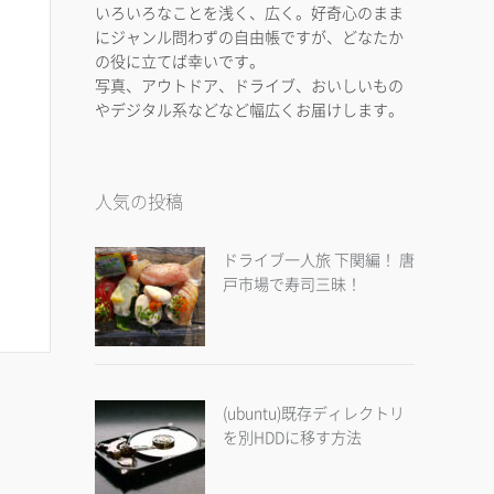
いろいろなことを浅く、広く。好奇心のまま
にジャンル問わずの自由帳ですが、どなたか
の役に立てば幸いです。
写真、アウトドア、ドライブ、おいしいもの
やデジタル系などなど幅広くお届けします。
人気の投稿
ドライブ一人旅 下関編！ 唐
戸市場で寿司三昧！
(ubuntu)既存ディレクトリ
を別HDDに移す方法