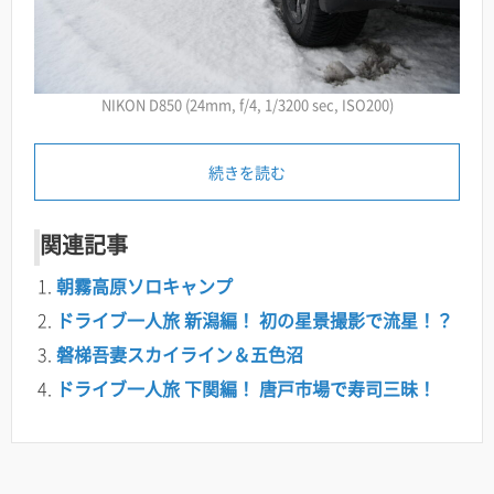
NIKON D850 (24mm, f/4, 1/3200 sec, ISO200)
続きを読む
関連記事
朝霧高原ソロキャンプ
ドライブ一人旅 新潟編！ 初の星景撮影で流星！？
磐梯吾妻スカイライン＆五色沼
ドライブ一人旅 下関編！ 唐戸市場で寿司三昧！