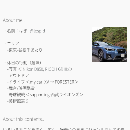
About me..
・名前：はぎ
@lesp-d
・エリア
-東京-谷根千あたり
・休日の行動（趣味）
-写真 ＜
Nikon D850
,
RICOH GRⅢx
＞
-アウトドア
-ドライブ ＜my car: XV → FORESTER＞
-舞台/映画鑑賞
-野球観戦 ＜supporting:西武ライオンズ＞
-美術館巡り
About this contents..
いろいろなことを浅く、広く。好奇心のままにジャンル問わずの自