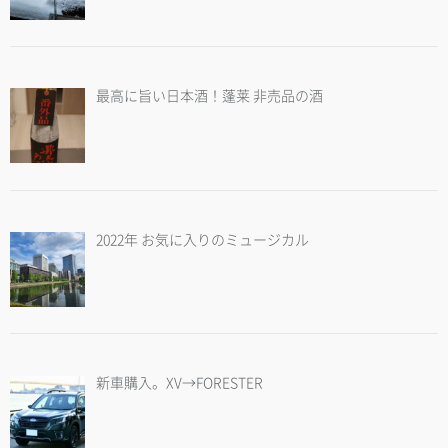
最高に旨い日本酒！蓬莱 非売品の酒
2022年 お気に入りのミュージカル
新車購入。XV→FORESTER