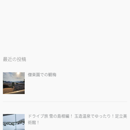
最近の投稿
偕楽園での観梅
ドライブ旅 雪の島根編！ 玉造温泉でゆったり！足立美
術館！