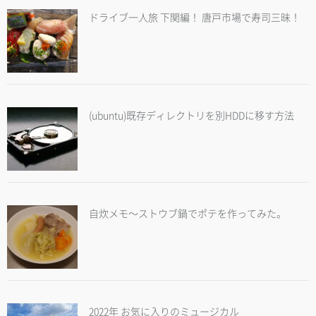
ドライブ一人旅 下関編！ 唐戸市場で寿司三昧！
(ubuntu)既存ディレクトリを別HDDに移す方法
自炊メモ～ストウブ鍋でポテを作ってみた。
2022年 お気に入りのミュージカル