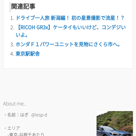
関連記事
ドライブ一人旅 新潟編！ 初の星景撮影で流星！？
【RICOH GR3x】ケータイもいいけど、コンデジい
いよ。
ホンダＦ１パワーユニットを見物にさくら市へ。
東京駅駅舎
About me..
・名前：はぎ
@lesp-d
・エリア
-東京-谷根千あたり