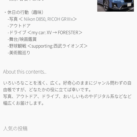
・休日の行動（趣味）
-写真 ＜
Nikon D850
,
RICOH GRⅢx
＞
-アウトドア
-ドライブ ＜my car: XV → FORESTER＞
-舞台/映画鑑賞
-野球観戦 ＜supporting:西武ライオンズ＞
-美術館巡り
About this contents..
いろいろなことを浅く、広く。好奇心のままにジャンル問わずの自
由帳ですが、どなたかの役に立てば幸いです。
写真、アウトドア、ドライブ、おいしいものやデジタル系などなど
幅広くお届けします。
人気の投稿