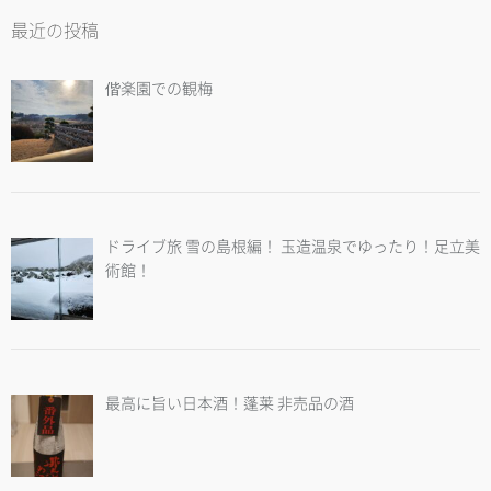
最近の投稿
偕楽園での観梅
ドライブ旅 雪の島根編！ 玉造温泉でゆったり！足立美
術館！
最高に旨い日本酒！蓬莱 非売品の酒