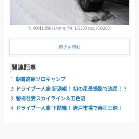
NIKON D850 (24mm, f/4, 1/3200 sec, ISO200)
続きを読む
関連記事
朝霧高原ソロキャンプ
ドライブ一人旅 新潟編！ 初の星景撮影で流星！？
磐梯吾妻スカイライン＆五色沼
ドライブ一人旅 下関編！ 唐戸市場で寿司三昧！