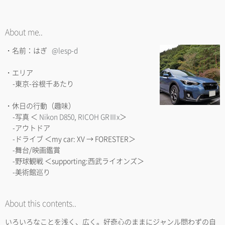
About me..
・名前：はぎ
@lesp-d
・エリア
-東京-谷根千あたり
・休日の行動（趣味）
-写真 ＜
Nikon D850
,
RICOH GRⅢx
＞
-アウトドア
-ドライブ ＜my car: XV → FORESTER＞
-舞台/映画鑑賞
-野球観戦 ＜supporting:西武ライオンズ＞
-美術館巡り
About this contents..
いろいろなことを浅く、広く。好奇心のままにジャンル問わずの自