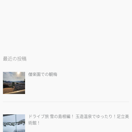
最近の投稿
偕楽園での観梅
ドライブ旅 雪の島根編！ 玉造温泉でゆったり！足立美
術館！