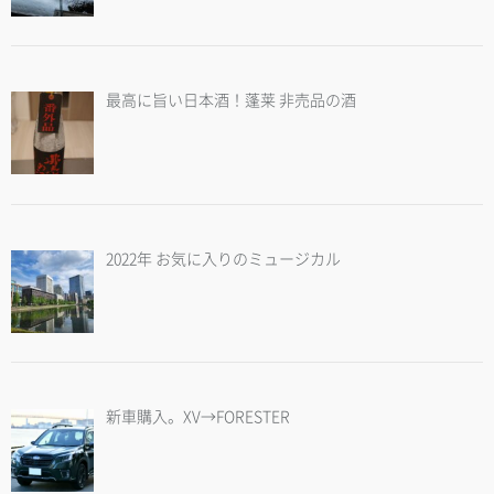
最高に旨い日本酒！蓬莱 非売品の酒
2022年 お気に入りのミュージカル
新車購入。XV→FORESTER