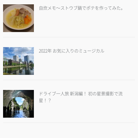
自炊メモ～ストウブ鍋でポテを作ってみた。
2022年 お気に入りのミュージカル
ドライブ一人旅 新潟編！ 初の星景撮影で流
星！？