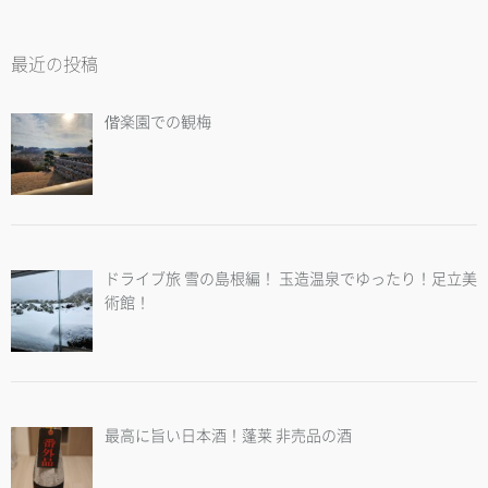
最近の投稿
偕楽園での観梅
ドライブ旅 雪の島根編！ 玉造温泉でゆったり！足立美
術館！
最高に旨い日本酒！蓬莱 非売品の酒