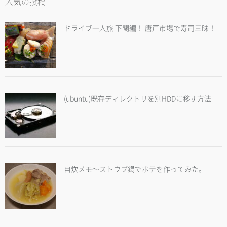
人気の投稿
ドライブ一人旅 下関編！ 唐戸市場で寿司三昧！
(ubuntu)既存ディレクトリを別HDDに移す方法
自炊メモ～ストウブ鍋でポテを作ってみた。