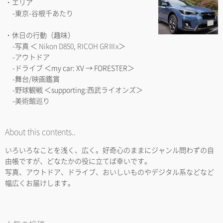
・エリア
-東京-谷根千あたり
・休日の行動（趣味）
-写真 ＜
Nikon D850
,
RICOH GRⅢx
＞
-アウトドア
-ドライブ ＜my car: XV → FORESTER＞
-舞台/映画鑑賞
-野球観戦 ＜supporting:西武ライオンズ＞
-美術館巡り
About this contents..
いろいろなことを浅く、広く。好奇心のままにジャンル問わずの自
由帳ですが、どなたかの役に立てば幸いです。
写真、アウトドア、ドライブ、おいしいものやデジタル系などなど
幅広くお届けします。